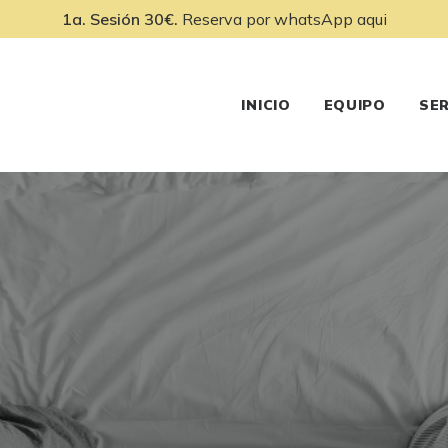
1a. Sesión 30€.
Reserva por
whatsApp aqui
INICIO
EQUIPO
SER