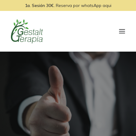
1a. Sesión 30€.
Reserva por
whatsApp aqui
INICIO
EQUIPO
SERVICIOS
MEDITACIONES
BLOG
CONTACTO