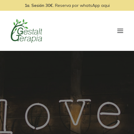
1a. Sesión 30€.
Reserva por
whatsApp aqui
INICIO
EQUIPO
SERVICIOS
MEDITACIONES
BLOG
CONTACTO